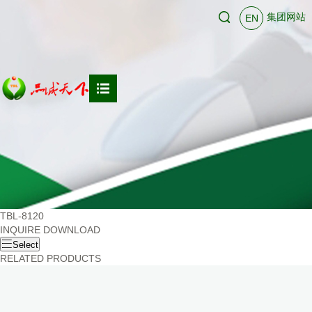
集团网站
EN
TBL-8120
INQUIRE
DOWNLOAD

Select
RELATED PRODUCTS